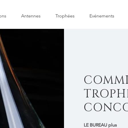
ons
Antennes
Trophées
Evénements
COMMI
TROPHE
CONC
LE BUREAU plus