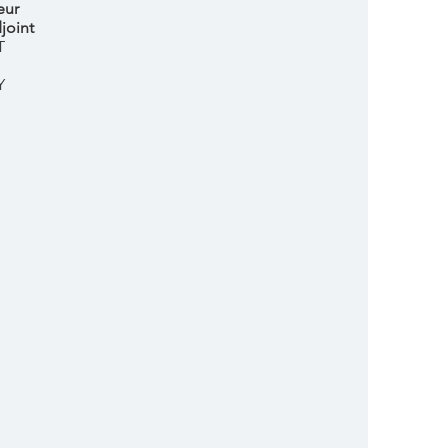
eur
joint
T
Y