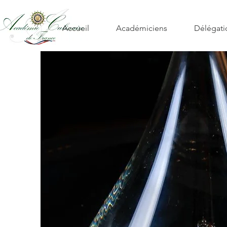
Accueil
Académiciens
Délégati